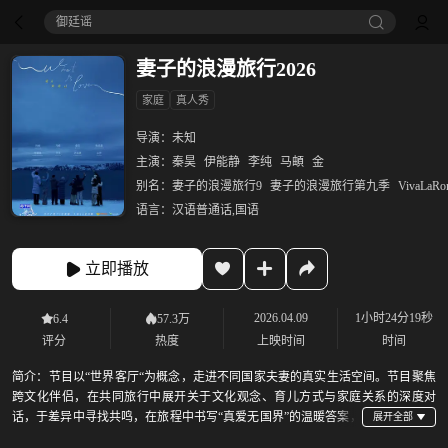
御廷谣‎
妻子的浪漫旅行2026
家庭
真人秀
导演：
未知
主演：
秦昊
伊能静
李纯
马頔
金
别名：
妻子的浪漫旅行9
妻子的浪漫旅行第九季
VivaLaRo
语言：
汉语普通话,国语
立即播放
2026.04.09
1小时24分19秒
6.4
57.3万
评分
热度
上映时间
时间
简介：
节目以“世界客厅“为概念，走进不同国家夫妻的真实生活空间。节目聚焦
跨文化伴侣，在共同旅行中展开关于文化观念、育儿方式与家庭关系的深度对
话，于差异中寻找共鸣，在旅程中书写“真爱无国界”的温暖答案，
呈现一场关于爱与理解的浪漫探索 2025年10月28日，该节目入选“2025芒果秋季